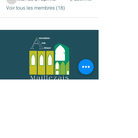
Markus D. Spinks
Voir tous les membres (18)
33 rue de
l'Eglise
85420
MAILLEZAIS
Tél:
06 33 52 64 78
aamaillezais@gmail.com